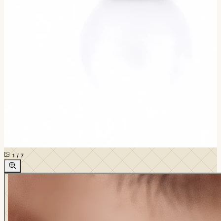
1
/
7