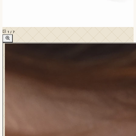
1
/
7