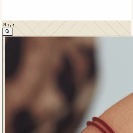
1
/
6