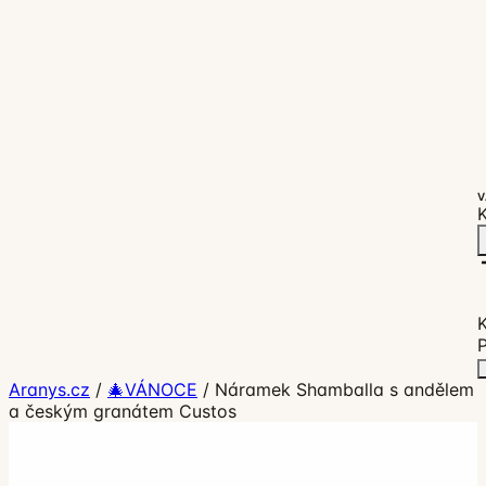
V
K
P
Aranys.cz
/
🎄VÁNOCE
/
Náramek Shamballa s andělem
a českým granátem Custos