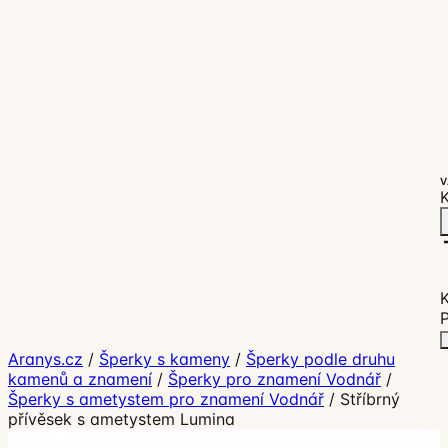
V
K
P
Aranys.cz
/
Šperky s kameny
/
Šperky podle druhu
kamenů a znamení
/
Šperky pro znamení Vodnář
/
Šperky s ametystem pro znamení Vodnář
/
Stříbrný
přívěsek s ametystem Lumina