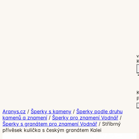
V
K
P
Aranys.cz
/
Šperky s kameny
/
Šperky podle druhu
kamenů a znamení
/
Šperky pro znamení Vodnář
/
Šperky s granátem pro znamení Vodnář
/
Stříbrný
přívěsek kulička s českým granátem Kalei