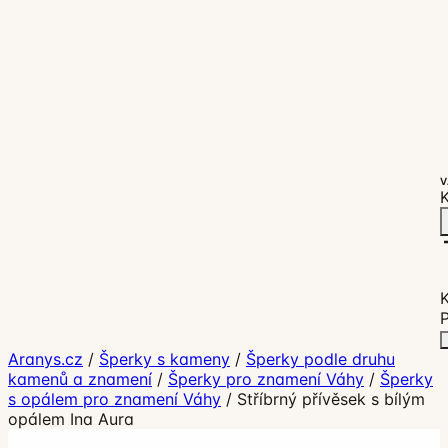
V
K
P
Aranys.cz
/
Šperky s kameny
/
Šperky podle druhu
kamenů a znamení
/
Šperky pro znamení Váhy
/
Šperky
s opálem pro znamení Váhy
/
Stříbrný přívěsek s bílým
opálem Ina Aura