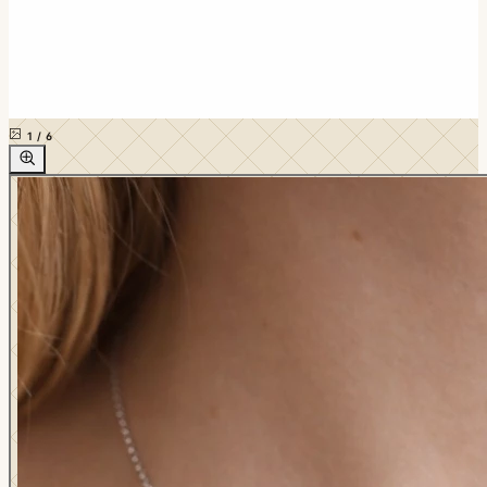
1
/
6