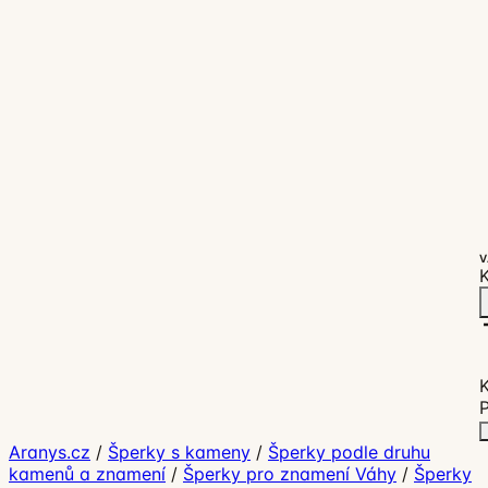
V
K
P
Aranys.cz
/
Šperky s kameny
/
Šperky podle druhu
kamenů a znamení
/
Šperky pro znamení Váhy
/
Šperky