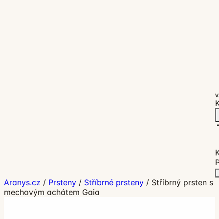
V
K
P
Aranys.cz
/
Prsteny
/
Stříbrné prsteny
/
Stříbrný prsten s
mechovým achátem Gaia