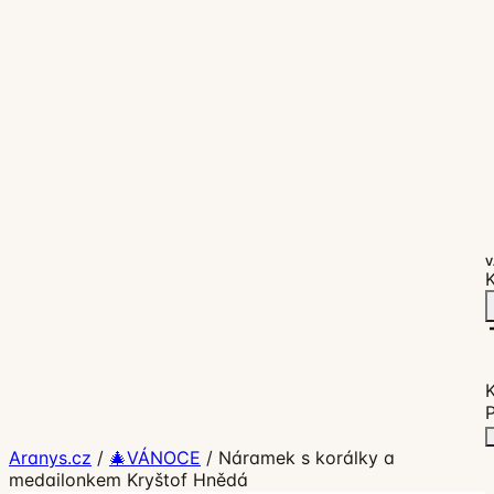
V
K
P
Aranys.cz
/
🎄VÁNOCE
/
Náramek s korálky a
medailonkem Kryštof Hnědá