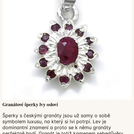
Granátové šperky lvy osloví
Šperky s českými granáty jsou už samy o sobě
symbolem luxusu, na který si lvi potrpí. Lev je
dominantní znamení a proto se k němu granáty
perfektně hodí. Granát je totiž kamenem sebedůvěry,