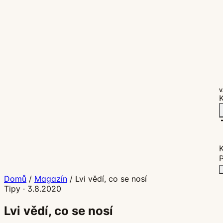
V
K
P
Domů
/
Magazín
/
Lvi vědí, co se nosí
Tipy
·
3.8.2020
Lvi vědí, co se nosí