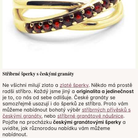
Stříbrné šperky s českými granáty
Ne všichni milují zlato a
zlaté šperky
. Někdo má prostě
radši stříbro. Každý jsme jiný a
originalita a jedinečnost
je to, co nás od sebe odlišuje. České granáty se
samozřejmě usazují i do šperků ze stříbra. Proto vám
můžeme nabídnout bohatý výběr
stříbrných přívěsků s
českými granáty
, nebo
stříbrné granátové náušnice
.
Pojďte na procházku
českými granátovými šperky
a
uvidíte, jak různorodou nabídku vám můžeme
nabídnout.