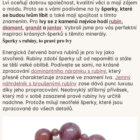
Lvi oceňují dobrou společnost, kvalitní věci a mají zájem
o módu. Proto se s vámi podíváme na ty
šperky, které
se budou lvům líbit
a také mají spojitost s tímto
znamením. Pro
lvy se z kamenů nejvíce hodí
rubín
,
diamant
,
granát
a
jantar
. Vybrali jsme pro vás perfektní
inspiraci krásných šperků s těmito minerály.
Šperky s rubíny, to pravé pro lvy
Energická červená barva rubínů je pro lvy jako
stvořená. Rubíny zdobí šperky už od nepaměti a stále
se těší velké oblibě. Podívejte se sami, na krásné
zpracování
dominantního náramku s rubíny
, který
přesně charakterizuje zrozené ve znamení lva.
Jemný
náhrdelník s broušenými rubíny
zase dává punc luxusu
díky jeho propracování. Neobvyklý stříbrný přívěsek,
který má v sobě zasazené pravé rubíny lvy určitě
nadchne. Protože milují neotřelé šperky, které jsou
zpracované do všech detailů.