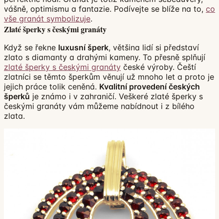
vášně, optimismu a fantazie. Podívejte se blíže na to,
co
vše granát symbolizuje
.
Zlaté šperky s českými granáty
Když se řekne
luxusní šperk
, většina lidí si představí
zlato s diamanty a drahými kameny. To přesně splňují
zlaté šperky s českými granáty
české výroby. Čeští
zlatníci se těmto šperkům věnují už mnoho let a proto je
jejich práce tolik ceněná.
Kvalitní provedení českých
šperků
je známo i v zahraničí. Veškeré zlaté šperky s
českými granáty vám můžeme nabídnout i z bílého
zlata.