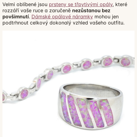
Velmi oblíbené jsou
prsteny se třpytivými opály
, které
rozzáří vaše ruce a zaručeně
nezůstanou bez
povšimnutí
.
Dámské opálové náramky
mohou jen
podtrhnout celkový dokonalý vzhled vašeho outfitu.