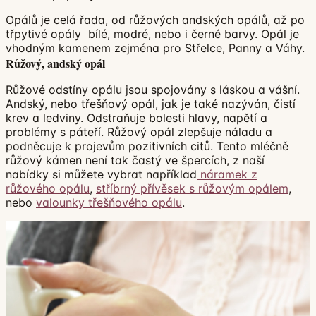
Opálů je celá řada, od růžových andských opálů, až po
třpytivé opály bílé, modré, nebo i černé barvy. Opál je
vhodným kamenem zejména pro Střelce, Panny a Váhy.
Růžový, andský opál
Růžové odstíny opálu jsou spojovány s láskou a vášní.
Andský, nebo třešňový opál, jak je také nazýván, čistí
krev a ledviny. Odstraňuje bolesti hlavy, napětí a
problémy s páteří. Růžový opál zlepšuje náladu a
podněcuje k projevům pozitivních citů. Tento mléčně
růžový kámen není tak častý ve špercích, z naší
nabídky si můžete vybrat například
náramek z
růžového opálu
,
stříbrný přívěsek s růžovým opálem
,
nebo
valounky třešňového opálu
.