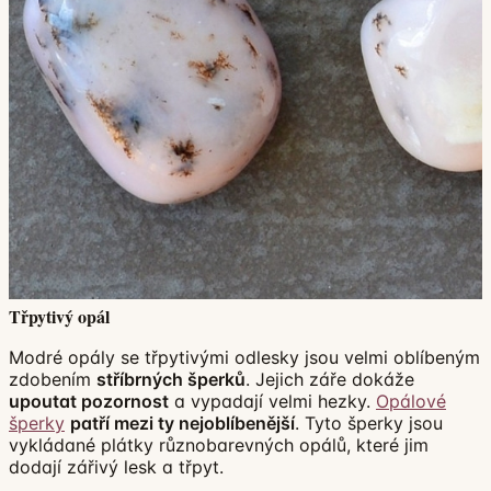
Třpytivý opál
Modré opály se třpytivými odlesky jsou velmi oblíbeným
zdobením
stříbrných šperků
. Jejich záře dokáže
upoutat pozornost
a vypadají velmi hezky.
Opálové
šperky
patří mezi ty nejoblíbenější
. Tyto šperky jsou
vykládané plátky různobarevných opálů, které jim
dodají zářivý lesk a třpyt.