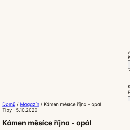
V
K
P
Domů
/
Magazín
/
Kámen měsíce října - opál
Tipy
·
5.10.2020
Kámen měsíce října - opál