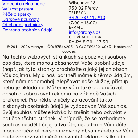
Wilsonova 18
Vrácení a reklamace
750 02 Přerov
Velikost prstenu
TELEFON
Péče o šperky
+420 736 119 910
Dárkové poukazy
(7:00 - 16:00)
Obchodní podmínky
E-MAIL
Ochrana osobních údajů
info@aranys.cz
OTEVÍRACÍ DOBA
Po-Pá 8:30 - 17:30
© 2011–2026 Aranys · IČO: 87546205 · DIČ: CZ8962016063 ·
Nastavení
cookies
Na těchto webových stránkách se používají soubory
cookies, které mohou obsahovat Vaše osobní údaje
(např. jak tyto stránky procházíte a jaký jejich obsah
Vás zajímá). My a naši partneři máme k těmto údajům,
které nám napomáhají zlepšovat naše služby, přístup
nebo je ukládáme. Můžeme Vám také doporučovat
obsah a zobrazovat reklamu na základě Vašich
preferencí. Pro některé účely zpracování takto
získaných osobních údajů je vyžadován Váš souhlas.
Svůj souhlas můžete kdykoliv změnit nebo odvolat v
patičce těchto stránek. V případě, že se rozhodnete
souhlas neudělit či jej odvoláte, nebudeme Vám dále
moci doručovat personalizovaný obsah a/nebo se Vám
bude zobrazovat méně relevantní reklama.
Kliknutím