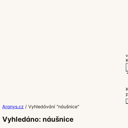
V
K
P
Aranys.cz
/
Vyhledávání "náušnice"
Vyhledáno: náušnice