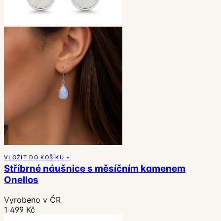
VLOŽIT DO KOŠÍKU +
Stříbrné náušnice s měsíčním kamenem
Onellos
Vyrobeno v ČR
1 499 Kč