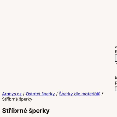
V
K
P
Aranys.cz
/
Ostatní šperky
/
Šperky dle materiálů
/
Stříbrné šperky
Stříbrné šperky