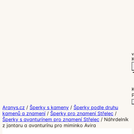
V
K
P
Aranys.cz
/
Šperky s kameny
/
Šperky podle druhu
kamenů a znamení
/
Šperky pro znamení Střelec
/
Šperky s avanturínem pro znamení Střelec
/
Náhrdelník
z jantaru a avanturínu pro miminko Avira