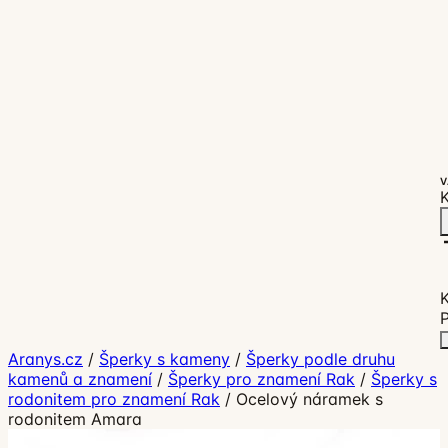
V
K
P
Aranys.cz
/
Šperky s kameny
/
Šperky podle druhu
kamenů a znamení
/
Šperky pro znamení Rak
/
Šperky s
rodonitem pro znamení Rak
/
Ocelový náramek s
rodonitem Amara