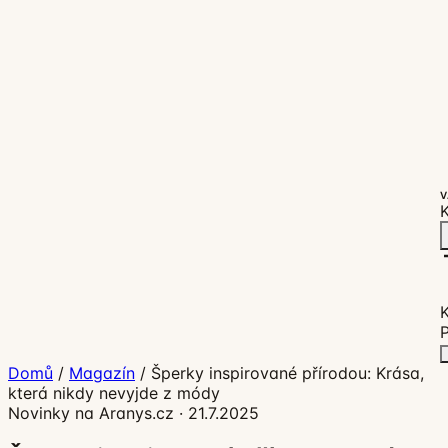
V
K
P
Domů
/
Magazín
/
Šperky inspirované přírodou: Krása,
která nikdy nevyjde z módy
Novinky na Aranys.cz
·
21.7.2025