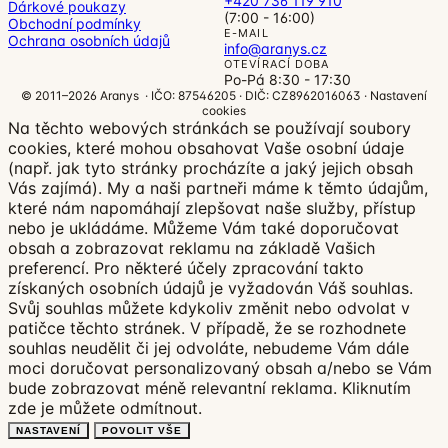
+420 736 119 910
Dárkové poukazy
(7:00 - 16:00)
Obchodní podmínky
E-MAIL
Ochrana osobních údajů
info@aranys.cz
OTEVÍRACÍ DOBA
Po-Pá 8:30 - 17:30
© 2011–2026 Aranys · IČO: 87546205 · DIČ: CZ8962016063 ·
Nastavení
cookies
Na těchto webových stránkách se používají soubory
cookies, které mohou obsahovat Vaše osobní údaje
(např. jak tyto stránky procházíte a jaký jejich obsah
Vás zajímá). My a naši partneři máme k těmto údajům,
které nám napomáhají zlepšovat naše služby, přístup
nebo je ukládáme. Můžeme Vám také doporučovat
obsah a zobrazovat reklamu na základě Vašich
preferencí. Pro některé účely zpracování takto
získaných osobních údajů je vyžadován Váš souhlas.
Svůj souhlas můžete kdykoliv změnit nebo odvolat v
patičce těchto stránek. V případě, že se rozhodnete
souhlas neudělit či jej odvoláte, nebudeme Vám dále
moci doručovat personalizovaný obsah a/nebo se Vám
bude zobrazovat méně relevantní reklama.
Kliknutím
zde
je můžete odmítnout.
NASTAVENÍ
POVOLIT VŠE