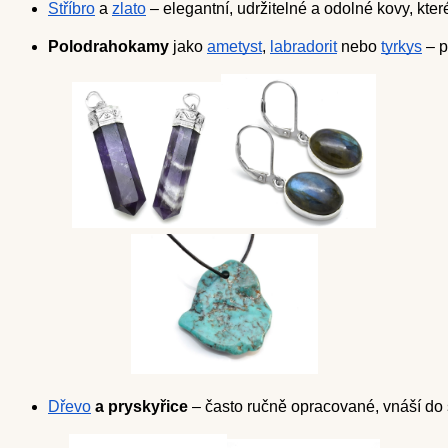
Stříbro
 a 
zlato
 – elegantní, udržitelné a odolné kovy, kte
Polodrahokamy
 jako 
ametyst
, 
labradorit
 nebo 
tyrkys
 – 
Dřevo
 a pryskyřice
 – často ručně opracované, vnáší do š