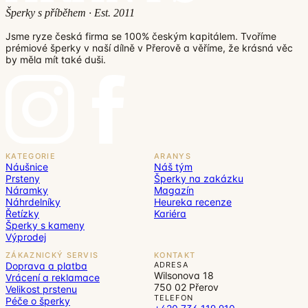
Šperky s příběhem · Est. 2011
Jsme ryze česká firma se 100% českým kapitálem. Tvoříme
prémiové šperky v naší dílně v Přerově a věříme, že krásná věc
by měla mít také duši.
KATEGORIE
ARANYS
Náušnice
Náš tým
Prsteny
Šperky na zakázku
Náramky
Magazín
Náhrdelníky
Heureka recenze
Řetízky
Kariéra
Šperky s kameny
Výprodej
ZÁKAZNICKÝ SERVIS
KONTAKT
Doprava a platba
ADRESA
Wilsonova 18
Vrácení a reklamace
750 02 Přerov
Velikost prstenu
TELEFON
Péče o šperky