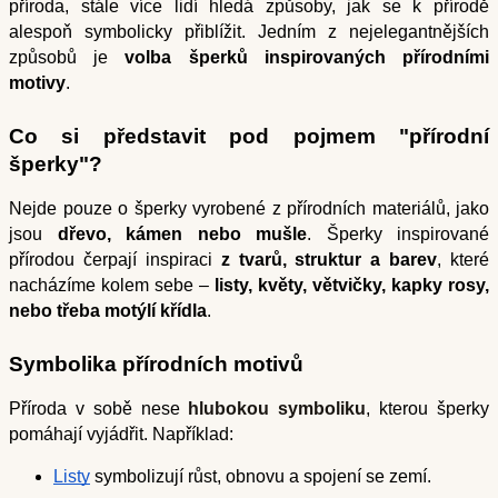
příroda, stále více lidí hledá způsoby, jak se k přírodě
alespoň symbolicky přiblížit. Jedním z nejelegantnějších
způsobů je
volba šperků inspirovaných přírodními
motivy
.
Co si představit pod pojmem "přírodní
šperky"?
Nejde pouze o šperky vyrobené z přírodních materiálů, jako
jsou
dřevo, kámen nebo mušle
. Šperky inspirované
přírodou čerpají inspiraci
z tvarů, struktur a barev
, které
nacházíme kolem sebe –
listy, květy, větvičky, kapky rosy,
nebo třeba motýlí křídla
.
Symbolika přírodních motivů
Příroda v sobě nese
hlubokou symboliku
, kterou šperky
pomáhají vyjádřit. Například:
Listy
 symbolizují růst, obnovu a spojení se zemí.