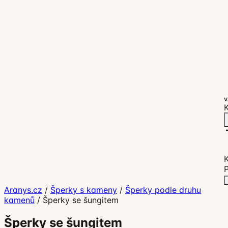
V
K
P
Aranys.cz
/
Šperky s kameny
/
Šperky podle druhu
kamenů
/
Šperky se šungitem
Šperky se šungitem