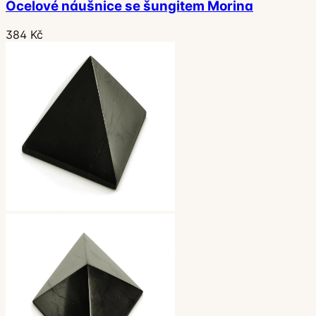
Ocelové náušnice se šungitem Morina
384 Kč