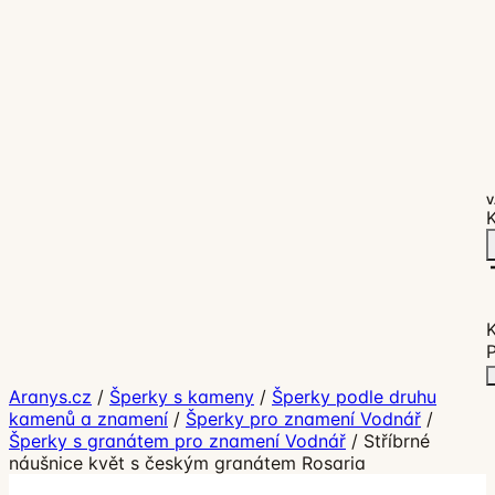
V
K
P
Aranys.cz
/
Šperky s kameny
/
Šperky podle druhu
kamenů a znamení
/
Šperky pro znamení Vodnář
/
Šperky s granátem pro znamení Vodnář
/
Stříbrné
náušnice květ s českým granátem Rosaria