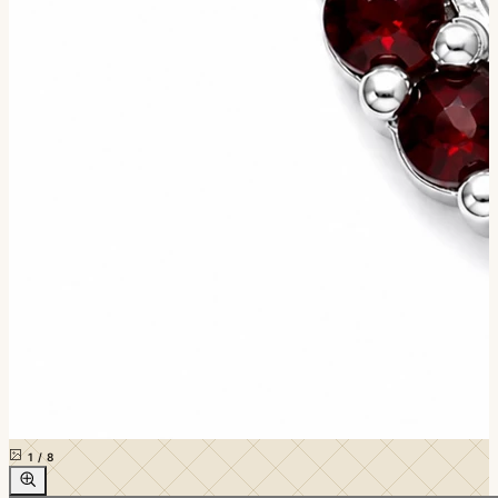
1
/
8