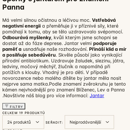
Panna
Má velmi silnou očistnou a léčivou moc.
Vstřebává
negativní energii
a přeměňuje ji v příznivé síly, které
pomáhají k tomu, aby se tělo uzdravovalo svépomocí.
Odbourává myšlenky
, kvůli kterým jsme schopni se
dostat až do fáze deprese. Jantar velmi
podporuje
paměť a
usnadňuje naše rozhodování.
Přináší klid a mír
a posilňuje sebedůvěru
. Skvěle působí jako vynikající
přírodní antibiotikum. Uzdravuje žaludek, slezinu, játra,
ledviny, močový měchýř, žlučník a napomáhá při
potížích s klouby. Vhodný je pro děti. V případě
novorozence nebo malého dítěte by jantar měla nosit
nejprve sama matka.Podle znamení zvěrokruhu je tento
kámen nejvhodnější pro znamení Blíženec, Lev a Panna
.Navštivte náš blog pro více informací:
Jantar
FILTRY
CELKEM
19 PRODUKTŮ
SEŘADIT: