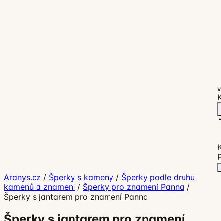
V
K
P
Aranys.cz
/
Šperky s kameny
/
Šperky podle druhu
kamenů a znamení
/
Šperky pro znamení Panna
/
Šperky s jantarem pro znamení Panna
Šperky s jantarem pro znamení