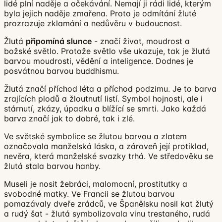
lidé plní naděje a očekávání. Nemají ji rádi lidé, kterým
byla jejich naděje zmařena. Proto je odmítání žluté
prozrazuje zklamání a nedůvěru v budoucnost.
Žlutá
připomíná slunce
- značí život, moudrost a
božské světlo. Protože světlo vše ukazuje, tak je žlutá
barvou moudrosti, vědění a inteligence. Dodnes je
posvátnou barvou buddhismu.
Žlutá značí příchod léta a příchod podzimu. Je to barva
zrajících plodů a žloutnutí listí. Symbol hojnosti, ale i
stárnutí, zkázy, úpadku a blížící se smrti. Jako každá
barva značí jak to dobré, tak i zlé.
Ve světské symbolice se žlutou barvou a zlatem
označovala manželská láska, a zároveň její protiklad,
nevěra, která manželské svazky trhá. Ve středověku se
žlutá stala barvou hanby.
Museli je nosit žebráci, malomocní, prostitutky a
svobodné matky. Ve Francii se žlutou barvou
pomazávaly dveře zrádců, ve Španělsku nosil kat žlutý
a rudý šat - žlutá symbolizovala vinu trestaného, rudá