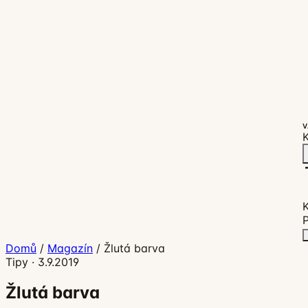
V
K
P
Domů
/
Magazín
/
Žlutá barva
Tipy
·
3.9.2019
Žlutá barva