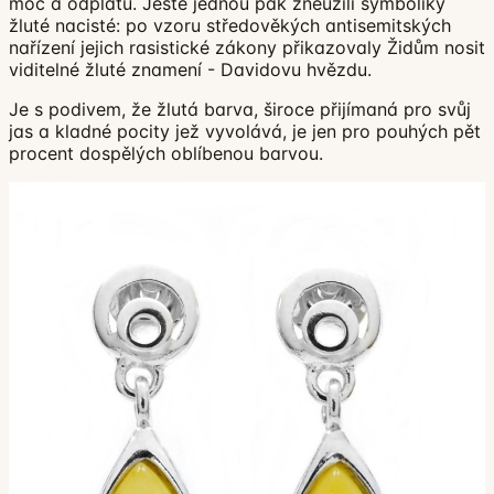
moc a odplatu. Ještě jednou pak zneužili symboliky
žluté nacisté: po vzoru středověkých antisemitských
nařízení jejich rasistické zákony přikazovaly Židům nosit
viditelné žluté znamení - Davidovu hvězdu.
Je s podivem, že žlutá barva, široce přijímaná pro svůj
jas a kladné pocity jež vyvolává, je jen pro pouhých pět
procent dospělých oblíbenou barvou.