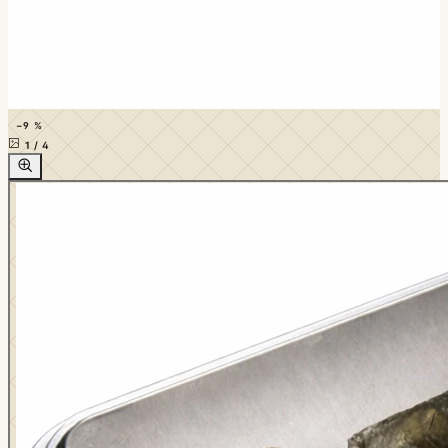
−9 %
1
/
4