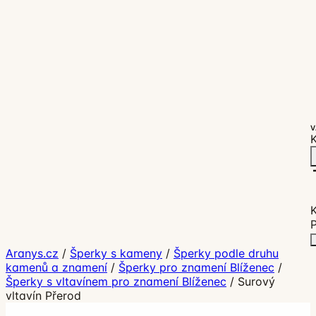
V
K
P
Aranys.cz
/
Šperky s kameny
/
Šperky podle druhu
kamenů a znamení
/
Šperky pro znamení Blíženec
/
Šperky s vltavínem pro znamení Blíženec
/
Surový
vltavín Přerod