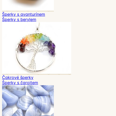
Šperky s avanturínem
Šperky s berylem
Čakrové šperky
Šperky s čaroitem