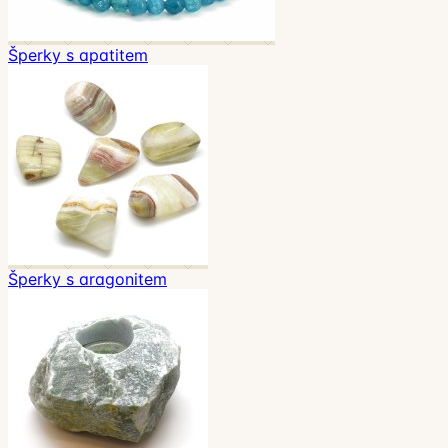
Šperky s apatitem
Šperky s aragonitem