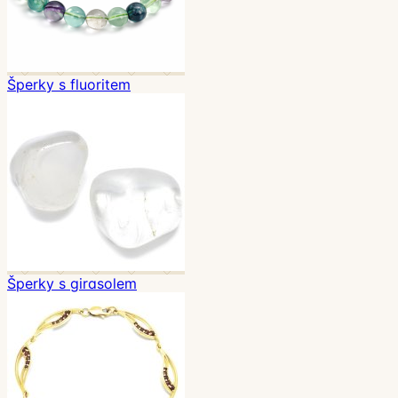
Šperky s fluoritem
Šperky s girasolem