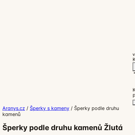
V
K
P
Aranys.cz
/
Šperky s kameny
/
Šperky podle druhu
kamenů
Šperky podle druhu kamenů Žlutá